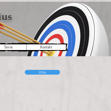
arius
Šerm
Kontakt
2014