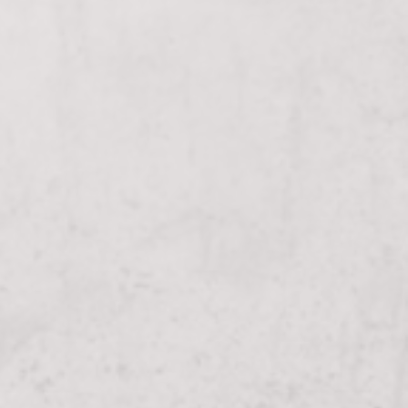
s
..
l
m