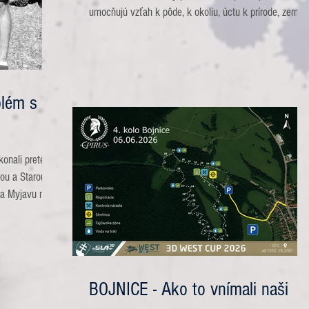
umocňujú vzťah k pôde, k okoliu, úctu k prírode, zemi,
zvieratám, stromom. Na bohom obdarenom kúte
Slovenska v čistej prírode sa nachádza 3D parkúr
Polákov vrch. Pár sto metrov od hlavnej cesty vystúpit
na lúke (dočasnom parkovisku) z auta a obklopí vás
nebeský pokoj, výhľady ako zo zahraničného katálógiu.
blém s
Vidieť Biele Karpaty ktoré tvoria hranicu medzi
Slovenskom a Morav
 konali preteky
ou a Starou
na Myjavu nie
estou ráno.
 Karpaty a aj
a v duchu som
bo srnku, tak
ľa, Kopanice sú
BOJNICE - Ako to vnímali naši
m chu