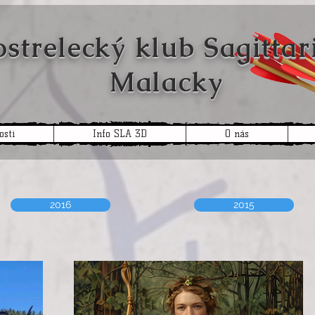
trelecký klub
Sagitt
Malacky
osti
Info SLA 3D
O nás
2016
2015