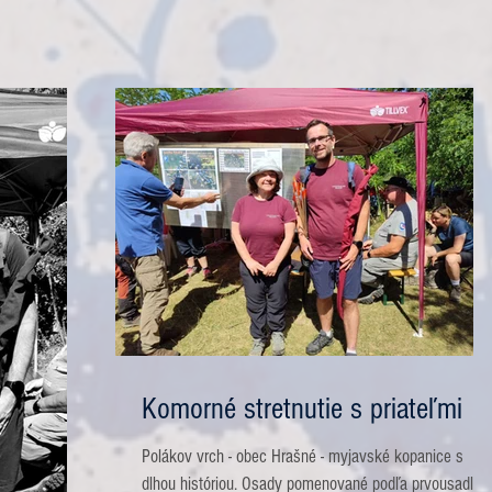
Komorné stretnutie s priateľmi
Polákov vrch - obec Hrašné - myjavské kopanice s
dlhou históriou. Osady pomenované podľa prvousadlík