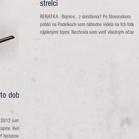
strelci
RENATKA : Bojnice... z donútenia? Po Slovenskom
pohári na Padelkoch som náhodne videla na fcb fotku 
nájdenými šípmi. Nechcela som veriť vlastným očiam.
Veď som nestratila ani jeden. Aspoň som si to myslela.
Môj nádherný šíp si tam trónil medzi ostatnými a máva
na mňa. Odkaz pod obrázkom znel: "Prinesiem na 3D
WC do Bojníc." A bolo rozhodnuté! Prihlásila som sa. V
náhradníkoch som sa ocitla na 27.mieste. Z môjho
pohľadu bez nároku na účasť. Každým zníženým číslo
k účas
 to dobré
ku 2012 som
skupine. Keďže
ť historický.