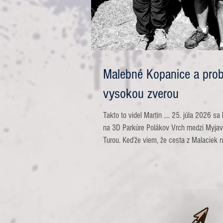
Malebné Kopanice a pro
vysokou zverou
Takto to videl Martin .... 25. júla 2026 sa
na 3D Parkúre Polákov Vrch medzi Myjav
Turou. Keďže viem, že cesta z Malaciek 
je žiadna diaľnica, vyrazil som už pred ši
Romantický východ slnka osvetľoval Malé
moju tvár, takže som musel byť opatrný 
dúfal, že ak stretnem nejakého jeleňa ale
ich netrafím. Šťastlivo som dorazil do cie
skutočne krásny kút našej vlasti. Mal so