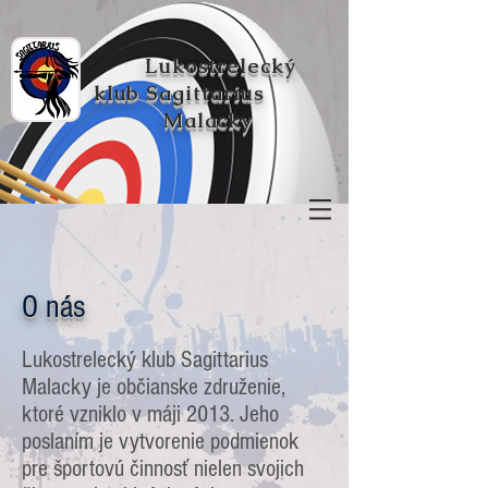
Lukostrelecký
klub
Sagittarius
Malacky
O nás
Lukostrelecký klub Sagittarius
Malacky je občianske združenie,
ktoré vzniklo v máji 2013. Jeho
poslaním je vytvorenie podmienok
pre športovú činnosť nielen svojich