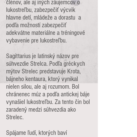
členov, ale aj iných záujemcov o
lukostreľbu, zabezpečiť výcvik
hlavne detí, mládeže a dorastu a
podľa možností zabezpečiť
adekvátne materiálne a tréningové
vybavenie pre lukostreľbu.
Sagittarius je latinský názov pre
súhvezdie Strelca. Podľa gréckych
mýtov Strelec predstavuje Krota,
bájneho kentaura, ktorý vynikal
nielen silou, ale aj rozumom. Bol
chránenec múz a podľa antickej báje
vynašiel lukostreľbu. Za tento čin bol
zaradený medzi súhvezdia ako
Strelec.
Spájame ľudí, ktorých baví