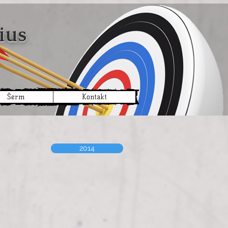
ius
Šerm
Kontakt
2014