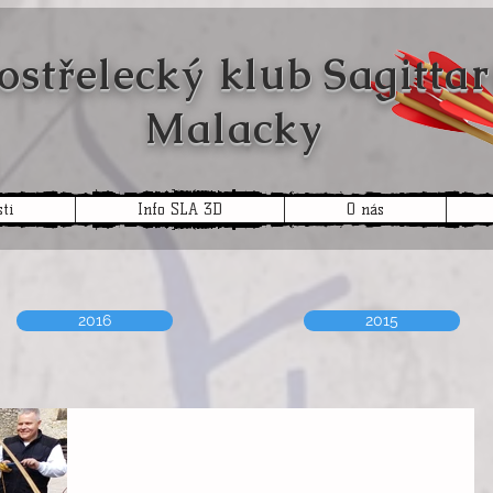
ostřelecký klub
Sagittar
Malacky
ti
Info SLA 3D
O nás
2016
2015