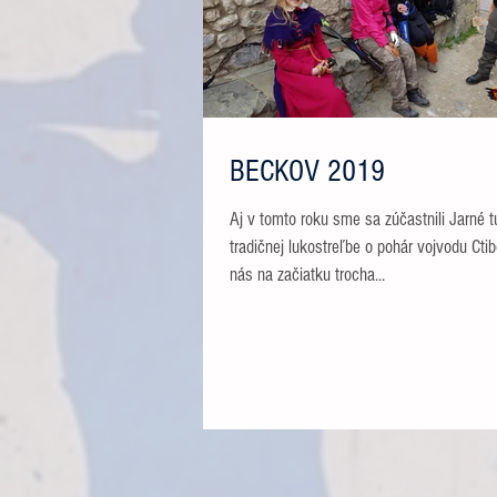
BECKOV 2019
Aj v tomto roku sme sa zúčastnili Jarné turnaja v
tradičnej lukostreľbe o pohár vojvodu Cti
nás na začiatku trocha...