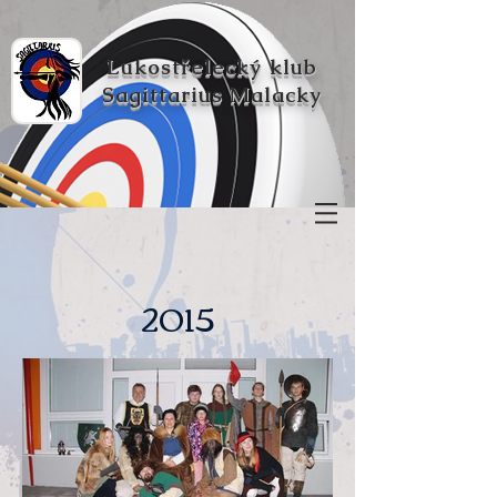
Lukostřelecký klub
Sagittarius Malacky
2015