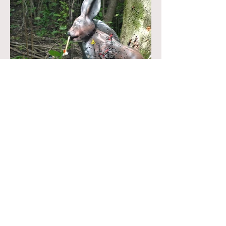
Južná päťka - 2. kolo- Nové
Zámky - 31.05.2015
Koniec mája a prvá polovica júna sa
opäť niesli v duchu Južnej päťky.
Týchto kôl sa za náš klub zúčastnilo
menej strelcov, ale aj napriek...