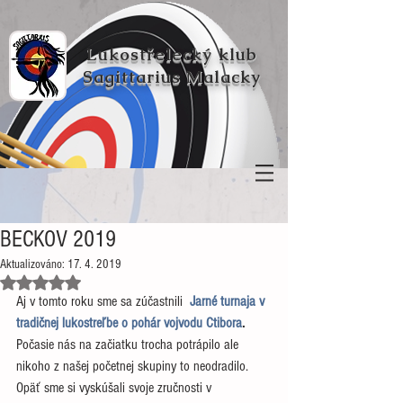
Lukostřelecký klub
Sagittarius Malacky
BECKOV 2019
Aktualizováno:
17. 4. 2019
Hodnoceno NaN z 5 hvězdiček.
Aj v tomto roku sme sa zúčastnili  
Jarné turnaja v 
tradičnej lukostreľbe o pohár vojvodu Ctibora
.
Počasie nás na začiatku trocha potrápilo ale 
nikoho z našej početnej skupiny to neodradilo. 
Opäť sme si vyskúšali svoje zručnosti v 