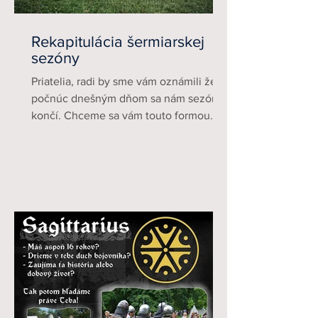
Rekapitulácia šermiarskej
sezóny
Priatelia, radi by sme vám oznámili že
počnúc dnešným dňom sa nám sezóna
končí. Chceme sa vám touto formou
poďakovať za podporu vás-...