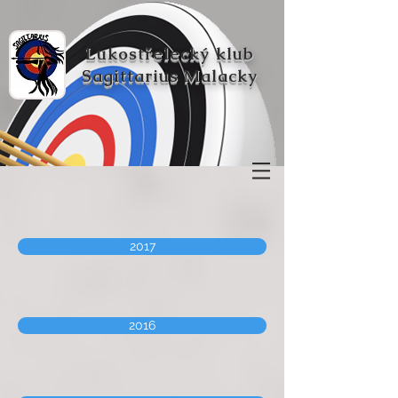
Lukostřelecký klub
Sagittarius Malacky
2017
2016