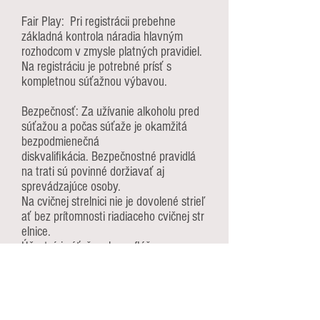
Fair Play: Pri registrácii prebehne
základná kontrola náradia hlavným
rozhodcom v zmysle platných pravidiel.
Na registráciu je potrebné prísť s
kompletnou súťažnou výbavou.
Bezpečnosť: Za užívanie alkoholu pred
súťažou a počas súťaže je okamžitá
bezpodmienečná
diskvalifikácia. Bezpečnostné pravidlá
na trati sú povinné doržiavať aj
sprevádzajúce osoby.
Na cvičnej strelnici nie je dovolené strieľ
ať bez prítomnosti riadiaceho cvičnej str
elnice.
Účastníci súťaže v kamuflážnom
oblečení musia mať na sebe prvky s
vysokou viditeľnosťou (napr. reflexná
vesta).