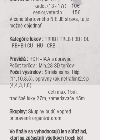
kadet (13 - 17r) 10€
senior,veterán 15€
V cene štartovného NIE JE strava, tú je
možné objednať
Kategórie lukov :
TRRB I TRLB I BB I OL
I PBHB I CU I HU I CRB
Pravidlá :
HDH –IAA s úpravou
Počet terčov : Min.28 3D terčov
Počet výstrelov :
Striela sa na 1šíp
(11,10,8,5), opravný (ak netrafím)2.šíp
(4,4,3,1,0)
deti max 15m,
tradičné luky 27m, zameriavače 45m
Skupiny:
Skupiny budú vopred
pripravené organizátorom
Vo finále sa vyhodnocujú len súťažiaci,
ktorí sa zúčastnili všetkých troch kôl