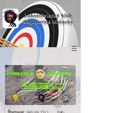
Lukostřelecký klub
Sagittarius Malacky
Štartovné :
deti (do 12r ) 0 €