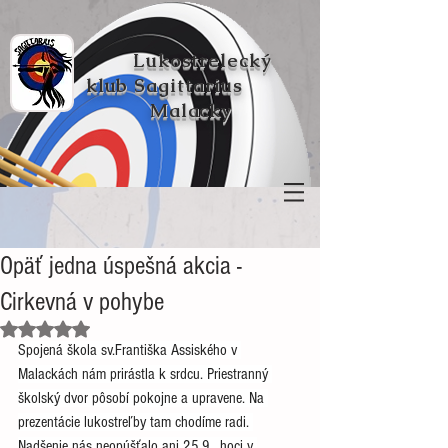
Lukostrelecký
klub
Sagittarius
Malacky
Opäť jedna úspešná akcia -
Cirkevná v pohybe
Hodnotenie NaN z 5 hviezdičiek.
Spojená škola sv.Františka Assiského v 
Malackách nám prirástla k srdcu. Priestranný 
školský dvor pôsobí pokojne a upravene. Na 
prezentácie lukostreľby tam chodíme radi. 
Nadšenie nás neopúšťalo ani 25.9., hoci v 