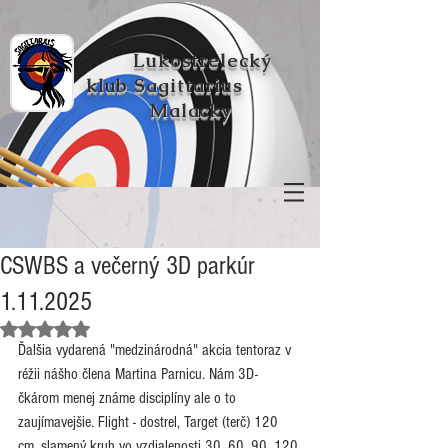
Lukostrelecký
klub
Sagittarius
Malacky
CSWBS a večerný 3D parkúr
1.11.2025
Hodnotenie NaN z 5 hviezdičiek.
Ďalšia vydarená "medzinárodná" akcia tentoraz v 
réžii nášho člena Martina Parnicu. Nám 3D-
čkárom menej známe disciplíny ale o to 
zaujímavejšie. Flight - dostrel, Target (terč) 120 
cm, slamený kruh vo vzdialenosti 30, 60, 90, 120 