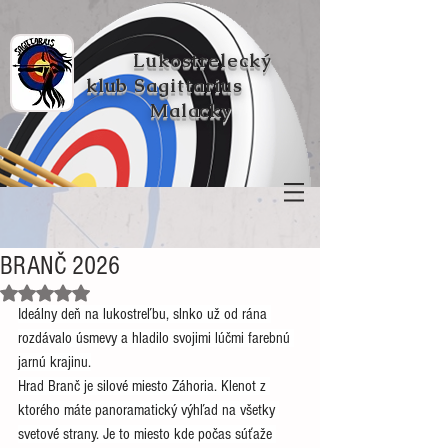
Lukostrelecký
klub
Sagittarius
Malacky
BRANČ 2026
Hodnotenie NaN z 5 hviezdičiek.
Ideálny deň na lukostreľbu, slnko už od rána 
rozdávalo úsmevy a hladilo svojimi lúčmi farebnú 
jarnú krajinu.
Hrad Branč je silové miesto Záhoria. Klenot z 
ktorého máte panoramatický výhľad na všetky 
svetové strany. Je to miesto kde počas súťaže 