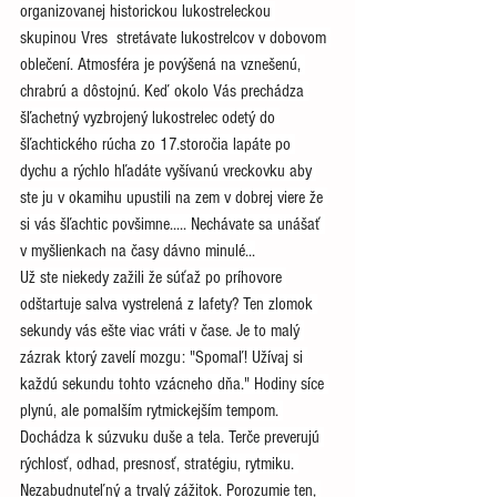
organizovanej historickou lukostreleckou 
skupinou Vres  stretávate lukostrelcov v dobovom 
oblečení. Atmosféra je povýšená na vznešenú, 
chrabrú a dôstojnú. Keď okolo Vás prechádza 
šľachetný vyzbrojený lukostrelec odetý do 
šľachtického rúcha zo 17.storočia lapáte po 
dychu a rýchlo hľadáte vyšívanú vreckovku aby 
ste ju v okamihu upustili na zem v dobrej viere že 
si vás šľachtic povšimne..... Nechávate sa unášať 
v myšlienkach na časy dávno minulé...
Už ste niekedy zažili že súťaž po príhovore 
odštartuje salva vystrelená z lafety? Ten zlomok 
sekundy vás ešte viac vráti v čase. Je to malý 
zázrak ktorý zavelí mozgu: "Spomaľ! Užívaj si 
každú sekundu tohto vzácneho dňa." Hodiny síce 
plynú, ale pomalším rytmickejším tempom. 
Dochádza k súzvuku duše a tela. Terče preverujú 
rýchlosť, odhad, presnosť, stratégiu, rytmiku. 
Nezabudnuteľný a trvalý zážitok. Porozumie ten, 