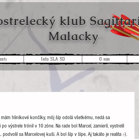
trelecký klub
Sagitt
Malacky
osti
Info SLA 3D
O nás
 mám hliníkové končíky, môj šíp odolá všetkému, nedá sa 
po výstrele trónil v 10 zóne. Na rade bol Marcel, zamieril, vystrelil 
. podvolil sa Marcelovej kuši. A bol šíp v šípe. Aj takáto je realita :-).