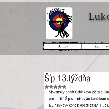
Lukos
Domov
Zaujímav
Šíp 13.týždňa
Hodnotenie NaN z 5 hviezdičiek.
Slovenský pohár Gabčíkovo 22.terč. "Ja
prestreliť." Šíp s hliníkovým končíkom si 
a.... hliníkový končík dostal zásah. Hups..