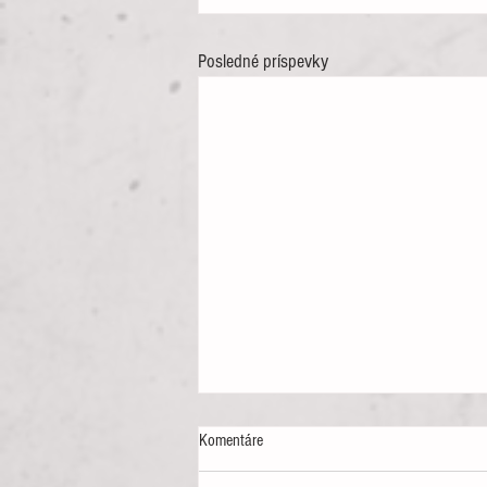
Posledné príspevky
Komentáre