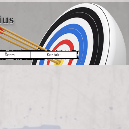
arius
Šerm
Kontakt