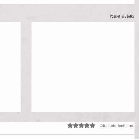
Pozrieť si všetky
Hodnotenie 0 z 5 hviezdičiek.
Zatiaľ žiadne hodnotenia