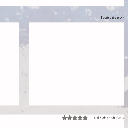
Pozrieť si všetky
Hodnotenie 0 z 5 hviezdičiek.
Zatiaľ žiadne hodnotenia