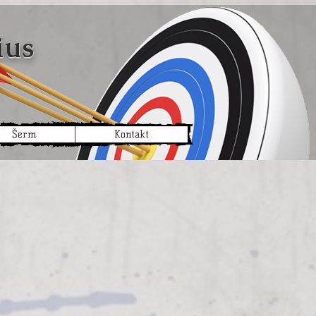
arius
Šerm
Kontakt