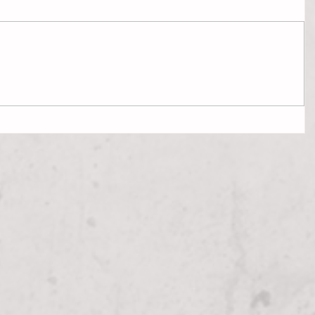
DÁMSKY KLUB .........alebo prečo ženy
strieľajú z luku