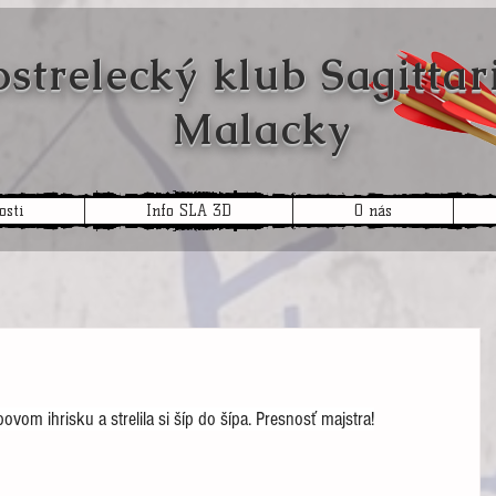
trelecký klub
Sagitt
Malacky
osti
Info SLA 3D
O nás
ovom ihrisku a strelila si šíp do šípa. Presnosť majstra!