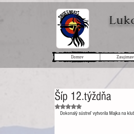
Lukos
Domov
Zaujímav
Šíp 12.týždňa
Hodnotenie NaN z 5 hviezdičiek.
Dokonalý sústreľ vytvorila Majka na klub