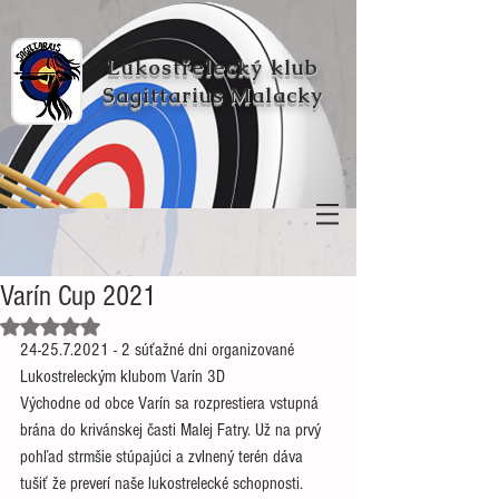
Lukostřelecký klub
Sagittarius Malacky
Varín Cup 2021
Hodnoceno NaN z 5 hvězdiček.
24-25.7.2021 - 2 súťažné dni organizované 
Lukostreleckým klubom Varín 3D
Východne od obce Varín sa rozprestiera vstupná 
brána do krivánskej časti Malej Fatry. Už na prvý 
pohľad strmšie stúpajúci a zvlnený terén dáva 
tušiť že preverí naše lukostrelecké schopnosti.  