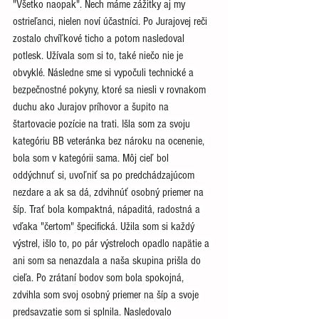
"Všetko naopak". Nech máme zážitky aj my 
ostrieľanci, nielen noví účastníci. Po Jurajovej reči 
zostalo chvíľkové ticho a potom nasledoval 
potlesk. Užívala som si to, také niečo nie je 
obvyklé. Následne sme si vypočuli technické a 
bezpečnostné pokyny, ktoré sa niesli v rovnakom 
duchu ako Jurajov príhovor a šupito na 
štartovacie pozície na trati. Išla som za svoju 
kategóriu BB veteránka bez nároku na ocenenie, 
bola som v kategórii sama. Môj cieľ bol 
oddýchnuť si, uvoľniť sa po predchádzajúcom 
nezdare a ak sa dá, zdvihnúť osobný priemer na 
šíp. Trať bola kompaktná, nápaditá, radostná a 
vďaka "čertom" špecifická. Užila som si každý 
výstrel, išlo to, po pár výstreloch opadlo napätie a 
ani som sa nenazdala a naša skupina prišla do 
cieľa. Po zrátaní bodov som bola spokojná, 
zdvihla som svoj osobný priemer na šíp a svoje 
predsavzatie som si splnila. Nasledovalo 