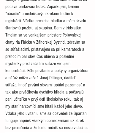
podáva parkovací lístok. Zaparkujem, beriem 
"náradie" a nedočkavým krokom trielim k 
registrácii. Všetko prebieha hladko a mám skvelú 
štartovnú pozíciu aj skupinu. Som v tridsiatke. 
Tmolím sa vo vonkajšom priestore Poľovníckej 
chaty Na Plácku v Záhorskej Bystrici, zdravím sa 
so súťažiacimi, pristavujem sa pri kamarátoch a 
prehodím pár slov. Čas ubieha a posledné 
myšlienky pred začatím súťaže venujem 
koncentrácii. Ešte privítanie a pokyny organizátora 
a súťaž môže začať. Juraj Dillinger, riaditeľ 
súťaže, hneď prvými slovami upútal pozornosť a 
tak ako prváčikovia dychtivo hľadia a počúvajú 
pani učiteľku v prvý deň školského roku, tak aj 
my starí harcovníci sme hltali každé jeho slovo. 
Vďaka jeho uvítaniu sme sa dozvedeli že Spartan 
funguje napriek všetkým obmedzeniam už 8.rok 
bez prerušenia a že tento ročník sa nesie v duchu: 