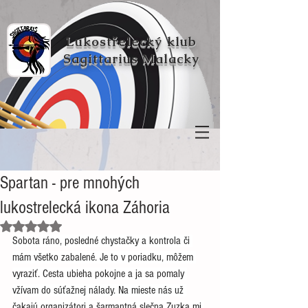
Lukostřelecký klub
Sagittarius Malacky
Spartan - pre mnohých
lukostrelecká ikona Záhoria
Hodnoceno NaN z 5 hvězdiček.
Sobota ráno, posledné chystačky a kontrola či 
mám všetko zabalené. Je to v poriadku, môžem 
vyraziť. Cesta ubieha pokojne a ja sa pomaly 
vžívam do súťažnej nálady. Na mieste nás už 
čakajú organizátori a šarmantná slečna Zuzka mi 