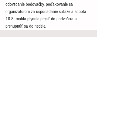
odovzdanie bodovačky, poďakovanie sa 
organizátorom za usporiadanie súťaže a sobota 
10.8. mohla plynule prejsť do podvečera a 
prehupnúť sa do nedele. 
Zobrazit vše
Nejnovější příspěvky
Bežný tréning s motiváciou
Hľadanie talentov