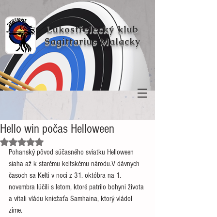
Lukostřelecký klub
Sagittarius Malacky
Hello win počas Helloween
Hodnoceno NaN z 5 hvězdiček.
Pohanský pôvod súčasného sviatku Helloween 
siaha až k starému keltskému národu.V dávnych 
časoch sa Kelti v noci z 31. októbra na 1. 
novembra lúčili s letom, ktoré patrilo bohyni života 
a vítali vládu kniežaťa Samhaina, ktorý vládol 
zime. 