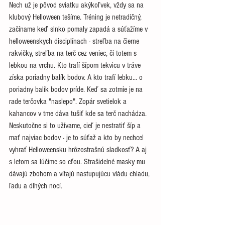
Nech už je pôvod sviatku akýkoľvek, vždy sa na 
klubový Helloween tešíme. Tréning je netradičný, 
začíname keď slnko pomaly zapadá a súťažíme v 
helloweenskych disciplínach - streľba na čierne 
rakvičky, streľba na terč cez veniec, či totem s 
lebkou na vrchu. Kto trafí šípom tekvicu v tráve 
získa poriadny balík bodov. A kto trafí lebku... o 
poriadny balík bodov príde. Keď sa zotmie je na 
rade terčovka "naslepo". Zopár svetielok a 
kahancov v tme dáva tušiť kde sa terč nachádza. 
Neskutočne si to užívame, cieľ je nestratiť šíp a 
mať najviac bodov - je to súťaž a kto by nechcel 
vyhrať Helloweensku hrôzostrašnú sladkosť? A aj 
s letom sa lúčime so cťou. Strašidelné masky mu 
dávajú zbohom a vítajú nastupujúcu vládu chladu, 
ľadu a dlhých nocí.