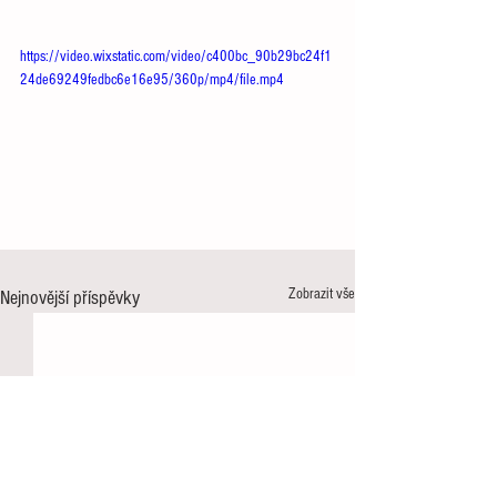
https://video.wixstatic.com/video/c400bc_90b29bc24f1
24de69249fedbc6e16e95/360p/mp4/file.mp4
Zobrazit vše
Nejnovější příspěvky