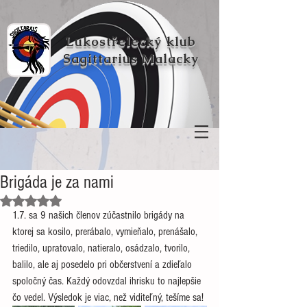
Lukostřelecký klub
Sagittarius Malacky
Brigáda je za nami
Hodnoceno NaN z 5 hvězdiček.
1.7. sa 9 našich členov zúčastnilo brigády na 
ktorej sa kosilo, prerábalo, vymieňalo, prenášalo, 
triedilo, upratovalo, natieralo, osádzalo, tvorilo, 
balilo, ale aj posedelo pri občerstvení a zdieľalo 
spoločný čas. Každý odovzdal ihrisku to najlepšie 
čo vedel. Výsledok je viac, než viditeľný, tešíme sa!