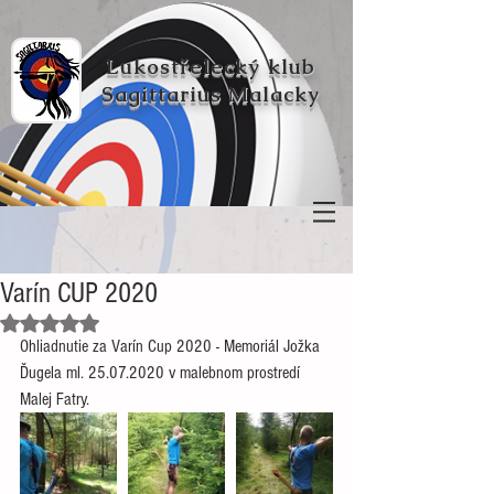
Lukostřelecký klub
Sagittarius Malacky
Varín CUP 2020
Hodnoceno NaN z 5 hvězdiček.
Ohliadnutie za Varín Cup 2020 - Memoriál Jožka 
Ďugela ml. 25.07.2020 v malebnom prostredí 
Malej Fatry.