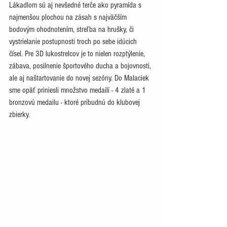
Lákadlom sú aj nevšedné terče ako pyramída s 
najmenšou plochou na zásah s najväčším 
bodovým ohodnotením, streľba na hrušky, či 
vystrielanie postupnosti troch po sebe idúcich 
čísel. Pre 3D lukostrelcov je to nielen rozptýlenie, 
zábava, posilnenie športového ducha a bojovnosti, 
ale aj naštartovanie do novej sezóny. Do Malaciek 
sme opäť priniesli množstvo medailí - 4 zlaté a 1 
bronzovú medailu - ktoré pribudnú do klubovej 
zbierky.