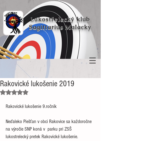
Lukostřelecký klub
Sagittarius Malacky
Rakovické lukošenie 2019
Hodnoceno NaN z 5 hvězdiček.
Rakovické lukošenie 9.ročník
Neďaleko Piešťan v obci Rakovice sa každoročne 
na výročie SNP koná v  parku pri ZSŠ 
lukostrelecký pretek Rakovické lukošenie. 