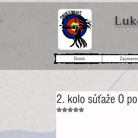
Luk
Domů
Zajímavos
2. kolo súťaže O po
Hodnoceno NaN z 5 hvězdiček.