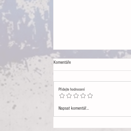
Komentáře
Šíp 42. týždňa
Přidejte hodnocení
Napsat komentář...