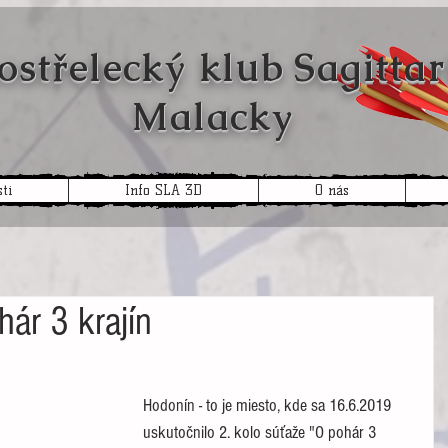
ostřelecký klub
Sagittar
Malacky
ti
Info SLA 3D
O nás
hár 3 krajín
Hodonín - to je miesto, kde sa 16.6.2019 
uskutočnilo 2. kolo súťaže "O pohár 3 