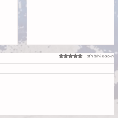
Bežný tréning s motiváciou
Hodnoceno 0 z 5 hvězdiček.
Zatím žádné hodnocení
Sú tréningy keď si každý strieľa podľa svojich
predstáv a sú tréningy kedy je potrebné predstave
dopomôcť. Obvykle si v takých prípadoch dávame
"výzvu dňa". Niekedy je to nálepka na zónu 11 na
rôzne v