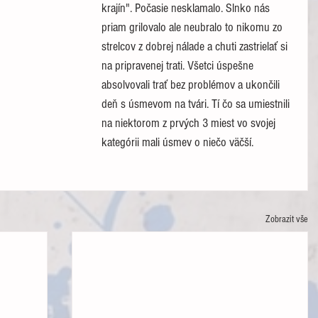
krajín". Počasie nesklamalo. Slnko nás 
priam grilovalo ale neubralo to nikomu zo 
strelcov z dobrej nálade a chuti zastrielať si 
na pripravenej trati. Všetci úspešne 
absolvovali trať bez problémov a ukončili 
deň s úsmevom na tvári. Tí čo sa umiestnili 
na niektorom z prvých 3 miest vo svojej 
kategórii mali úsmev o niečo väčší. 
Zobrazit vše