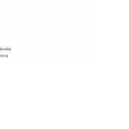
kronika
2018
Zobrazit vše
Nejnovější příspěvky