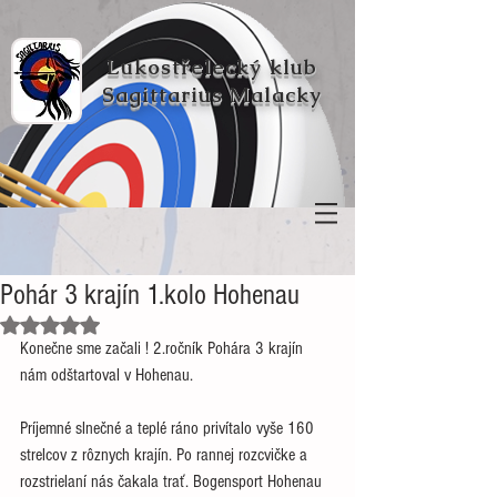
Lukostřelecký klub
Sagittarius Malacky
Pohár 3 krajín 1.kolo Hohenau
Hodnoceno NaN z 5 hvězdiček.
Konečne sme začali ! 2.ročník Pohára 3 krajín 
nám odštartoval v Hohenau.
Príjemné slnečné a teplé ráno privítalo vyše 160 
strelcov z rôznych krajín. Po rannej rozcvičke a 
rozstrielaní nás čakala trať. Bogensport Hohenau 