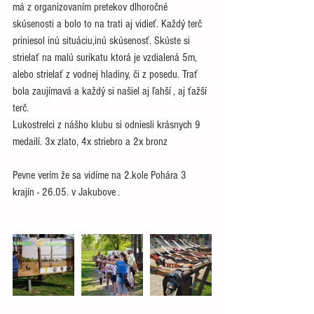
má z organizovaním pretekov dlhoročné 
skúsenosti a bolo to na trati aj vidieť. Každý terč 
priniesol inú situáciu,inú skúsenosť. Skúste si 
strielať na malú surikatu ktorá je vzdialená 5m, 
alebo strielať z vodnej hladiny, či z posedu. Trať 
bola zaujímavá a každý si našiel aj ľahší , aj ťažší 
terč. 
Lukostrelci z nášho klubu si odniesli krásnych 9 
medailí. 3x zlato, 4x striebro a 2x bronz
Pevne verím že sa vidíme na 2.kole Pohára 3 
krajín - 26.05. v Jakubove .