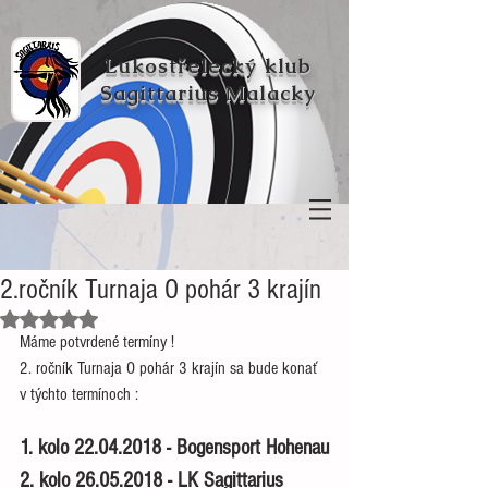
Lukostřelecký klub
Sagittarius Malacky
2.ročník Turnaja O pohár 3 krajín
Hodnoceno NaN z 5 hvězdiček.
Máme potvrdené termíny !
2. ročník Turnaja O pohár 3 krajín sa bude konať 
v týchto termínoch :
1. kolo 22.04.2018 - Bogensport Hohenau
2. kolo 26.05.2018 - LK Sagittarius 