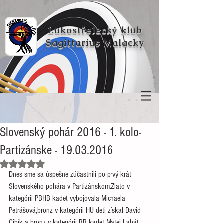
Lukostřelecký klub
Sagittarius Malacky
Slovenský pohár 2016 - 1. kolo-
Partizánske - 19.03.2016
Hodnoceno NaN z 5 hvězdiček.
Dnes sme sa úspešne zúčastnili po prvý krát 
Slovenského pohára v Partizánskom.Zlato v 
kategórii PBHB kadet vybojovala Michaela 
Petrášová,bronz v kategórii HU deti získal David 
Cibík a bronz v kategórii BB kadet Matej Labát.