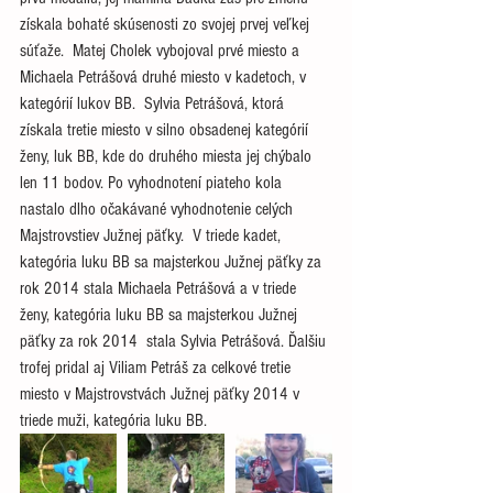
získala bohaté skúsenosti zo svojej prvej veľkej 
súťaže.  Matej Cholek vybojoval prvé miesto a 
Michaela Petrášová druhé miesto v kadetoch, v 
kategórií lukov BB.  Sylvia Petrášová, ktorá 
získala tretie miesto v silno obsadenej kategórií 
ženy, luk BB, kde do druhého miesta jej chýbalo 
len 11 bodov. Po vyhodnotení piateho kola 
nastalo dlho očakávané vyhodnotenie celých 
Majstrovstiev Južnej päťky.  V triede kadet, 
kategória luku BB sa majsterkou Južnej päťky za 
rok 2014 stala Michaela Petrášová a v triede 
ženy, kategória luku BB sa majsterkou Južnej 
päťky za rok 2014  stala Sylvia Petrášová. Ďalšiu 
trofej pridal aj Viliam Petráš za celkové tretie 
miesto v Majstrovstvách Južnej päťky 2014 v 
triede muži, kategória luku BB.