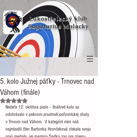
Lukostřelecký klub
Sagittarius Malacky
5. kolo Južnej päťky - Trnovec nad
Váhom (finále)
Hodnoceno NaN z 5 hvězdiček.
Nedeľa 12. októbra piate – finálové kolo sa 
odohrávalo v peknom prostredí poľovníckej chaty 
v Trnovci nad Váhom.  V kategórií mini náš 
najmladší člen Barborka Hrončeková získala svoju 
prvú medailu, jej mamina Dadka zas pre zmenu 