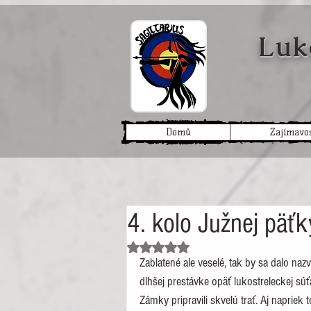
Luk
Domů
Zajímavos
4. kolo Južnej päť
Hodnoceno NaN z 5 hvězdiček.
Zablatené ale veselé, tak by sa dalo naz
dlhšej prestávke opäť lukostreleckej s
Zámky pripravili skvelú trať. Aj naprie