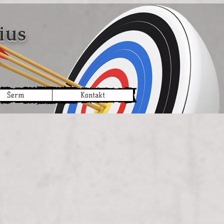
ius
Šerm
Kontakt