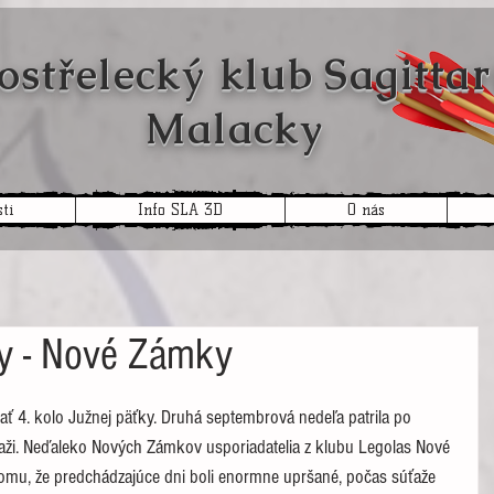
ostřelecký klub
Sagittar
Malacky
ti
Info SLA 3D
O nás
ky - Nové Zámky
vať 4. kolo Južnej päťky. Druhá septembrová nedeľa patrila po 
úťaži. Neďaleko Nových Zámkov usporiadatelia z klubu Legolas Nové 
k tomu, že predchádzajúce dni boli enormne upršané, počas súťaže 