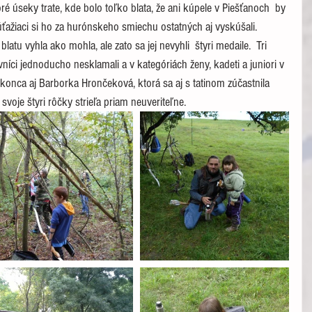
ré úseky trate, kde bolo toľko blata, že ani kúpele v Piešťanoch  by 
úťažiaci si ho za hurónskeho smiechu ostatných aj vyskúšali. 
atu vyhla ako mohla, ale zato sa jej nevyhli  štyri medaile.  Tri 
ovníci jednoducho nesklamali a v kategóriách ženy, kadeti a juniori v 
Dokonca aj Barborka Hrončeková, ktorá sa aj s tatinom zúčastnila 
 svoje štyri rôčky strieľa priam neuveriteľne.