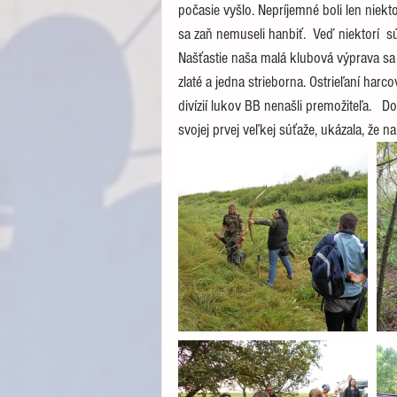
počasie vyšlo. Nepríjemné boli len niekto
sa zaň nemuseli hanbiť.  Veď niektorí  s
Našťastie naša malá klubová výprava sa bl
zlaté a jedna strieborna. Ostrieľaní harc
divízií lukov BB nenašli premožiteľa.   
svojej prvej veľkej súťaže, ukázala, že na