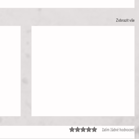
Zobrazit vše
Hodnoceno 0 z 5 hvězdiček.
Zatím žádné hodnocení