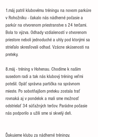
1.máj patril klubovému tréningu na novom parkúre 
v Rohožníku - čakalo nás nádherné počasie a 
parkúr na otvorenom priestranstve s 24 terčami. 
Bola to výzva. Odhady vzdialeností v otvorenom 
priestore neboli jednoduché a uhly pod ktorými sa 
strieľalo skresľovali odhad. Vzácne skúsenosti na 
preteky. 
8.máj - tréning v Hohenau. Chodíme k našim 
susedom radi a tak nás klubový tréning veľmi 
potešil. Opäť správna partička na správnom 
mieste. Po sobotňajšom preteku zostala trať 
rovnaká aj v pondelok a mali sme možnosť 
odstrielať 34 súťažných terčov. Parádne počasie 
nás podporilo a užili sme si skvelý deň.
Ďakujeme klubu za nádherné tréningy.