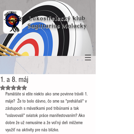
Lukostřelecký klub
Sagittarius Malacky
1. a 8. máj
Hodnoceno NaN z 5 hvězdiček.
Pamätáte si ešte niekto ako sme povinne trávili 1. 
máje?  Že to bolo dávno, čo sme sa "preháňali" v 
zástupoch s mávatkami pod tribúnami a tak 
"oslavovali" sviatok práce manifestovaním? Ako 
dobre že už nemusíme a že voľný deň môžeme 
využiť na aktivity pre nás blízke.